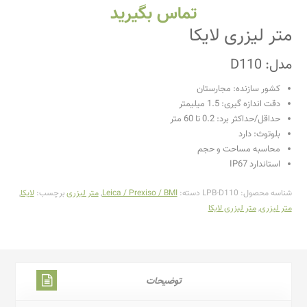
تماس بگیرید
متر لیزری لایکا
مدل: D110
کشور سازنده: مجارستان
دقت اندازه گیری: 1.5 میلیمتر
حداقل/حداکثر برد: 0.2 تا 60 متر
بلوتوث: دارد
محاسبه مساحت و حجم
استاندارد IP67
شناسه محصول:
LPB-D110
دسته:
Leica / Prexiso / BMI
,
متر لیزری
برچسب:
لایکا
,
متر لیزری
,
متر لیزری لایکا
توضیحات