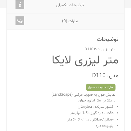
توضیحات تکمیلی
نظرات (0)
توضیحات
متر لیزری لایکا D110
متر لیزری لایکا
مدل: D110
سایت سازنده محصول
نمایش طول به صورت عرضی (LandScape)
باریکترین متر لیزری جهان
کشور سازنده: مجارستان
دقت اندازه گیری: 1.5 میلیمتر
حداقل/حداکثر برد: ۰.۲ تا ۶۰ متر
بلوتوث: دارد