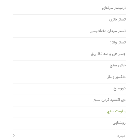
ترمومتر میله‌ای
تستر باتری
تستر میدان مغناطیسی
تستر ولتاژ
چندراهی و محافظ برق
خازن سنج
دتکتور ولتاژ
دورسنج
دی اکسید کربن سنج
رطوبت سنج
روشنایی
میتره