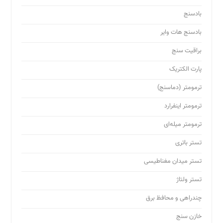
بادسنج
بادسنج هات وایر
براقیت سنج
پارت الکتریک
ترمومتر (دماسنج)
ترمومتر اینفرارد
ترمومتر میله‌ای
تستر باتری
تستر میدان مغناطیسی
تستر ولتاژ
چندراهی و محافظ برق
خازن سنج