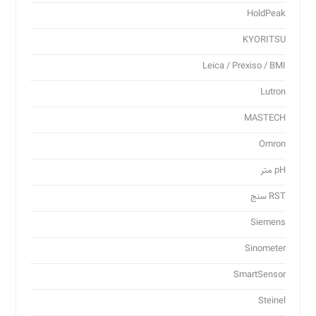
HoldPeak
KYORITSU
Leica / Prexiso / BMI
Lutron
MASTECH
Omron
pH متر
RST سنج
Siemens
Sinometer
SmartSensor
Steinel